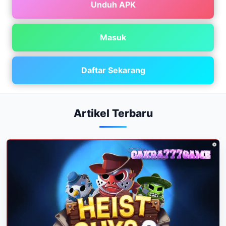
Unduh APK
Masuk
Daftar Sekarang
Artikel Terbaru