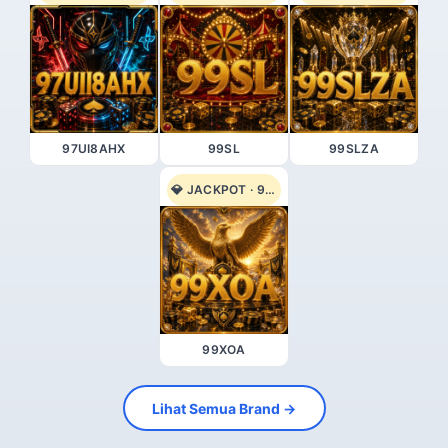
97UI8AHX
99SL
99SLZA
💎 JACKPOT · 99XOA
99XOA
Lihat Semua Brand →