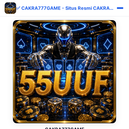
✅ CAKRA777GAME - Situs Resmi CAKRA777GAME | Download Aplikasi & Login