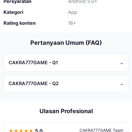
Persyaratan
Android 5.0+
Kategori
App
Rating konten
18+
Pertanyaan Umum (FAQ)
CAKRA777GAME - Q1
CAKRA777GAME - Q2
Ulasan Profesional
★
★
★
★
★
5.0
CAKRA777GAME Team