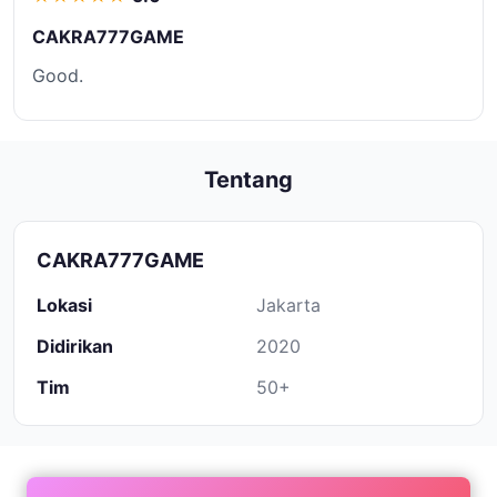
CAKRA777GAME
Good.
Tentang
CAKRA777GAME
Lokasi
Jakarta
Didirikan
2020
Tim
50+