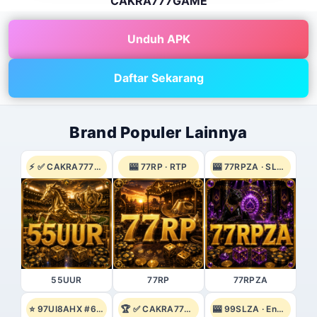
CAKRA777GAME
Unduh APK
Daftar Sekarang
Brand Populer Lainnya
⚡ ✅ CAKRA777GAME - Situs Resmi CAKRA777GAME | Download Aplikasi & Login Terbaru
🎰 77RP · RTP
🎰 77RPZA · SLOT
55UUR
77RP
77RPZA
⭐ 97UI8AHX #640
🏆 ✅ CAKRA777GAME - Situs Resmi CAKRA777GAME | Download Aplikasi & Login · Terbaru
🎰 99SLZA · Enkripsi SSL 256-bit